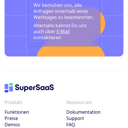
Wir bemühen uns, alle
Anfragen innerhalb eines
Werktages zu beantworten.
Alternativ kannst Du uns
auch über
E-Mail
kontaktieren
Maxime
Produkt
Ressourcen
Funktionen
Dokumentation
Preise
Support
Demos
FAQ