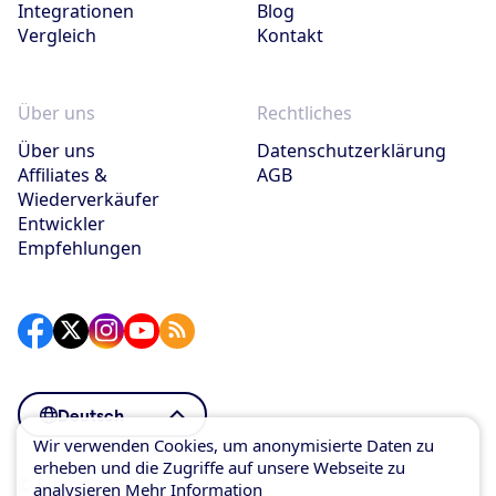
Integrationen
Blog
Vergleich
Kontakt
Sonja
Über uns
Rechtliches
Über uns
Datenschutzerklärung
Affiliates &
AGB
Wiederverkäufer
Entwickler
Empfehlungen
Marijn
Deutsch
Wir verwenden Cookies, um anonymisierte Daten zu
erheben und die Zugriffe auf unsere Webseite zu
© SuperSaaS 2007–2026
analysieren
Mehr Information