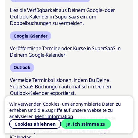
Lies die Verfügbarkeit aus Deinem Google- oder
Outlook-Kalender in SuperSaaS ein, um
Doppelbuchungen zu vermeiden.
Google Kalender
Veröffentliche Termine oder Kurse in SuperSaaS in
Deinem Google-Kalender.
Outlook
Vermeide Terminkollisionen, indem Du Deine
SuperSaaS-Buchungen automatisch in Deinen
Outlook-Kalender exportierst.
Wir verwenden Cookies, um anonymisierte Daten zu
Apple iCalendar
erheben und die Zugriffe auf unsere Webseite zu
analysieren
Mehr Information
Verschaffe Dir einen Überblick über anstehende
Cookies ablehnen
Ja, ich stimme zu
Ereignisse und aktualisiere Deine Termine aus
Deinem SuperSaaS-Kalender in Deinem Apple
iCalendar.