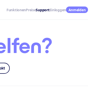
Funktionen
Preise
Support
Einloggen
Anmelden
elfen?
akt