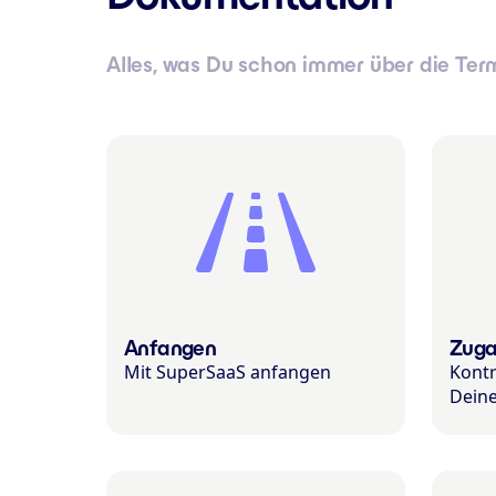
Alles, was Du schon immer über die Te
Anfangen
Zuga
Mit SuperSaaS anfangen
Kontr
Dein